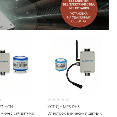
E3-HCN
УСПД + ME3-PH3
имический датчик
Электрохимический датчик