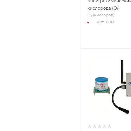
Электрохимический
кислорода (O₂)
O₂ (кислород)
Арт.: 0013