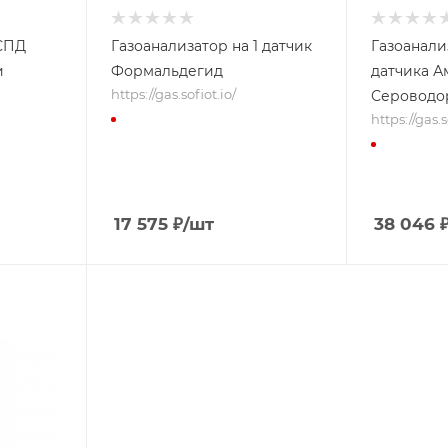
УСПД
Газоанализатор на 1 датчик
Газоанали
и
Формальдегид
датчика А
https://gas.sofiot.io/
Сероводо
https://gas.s
17 575
₽
/шт
38 046