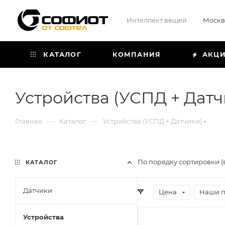
Интеллект вещей
Москв
КАТАЛОГ
КОМПАНИЯ
АКЦ
Устройства (УСПД + Датч
—
—
Главная
Каталог
Устройства (УСПД + Датчики)
По порядку сортировки (
КАТАЛОГ
Датчики
Цена
Наши 
Устройства