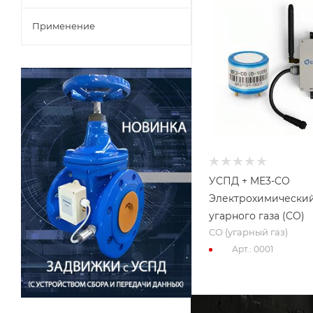
Применение
УСПД + ME3-CO
Электрохимический
угарного газа (CO)
CO (угарный газ)
Арт.: 0001