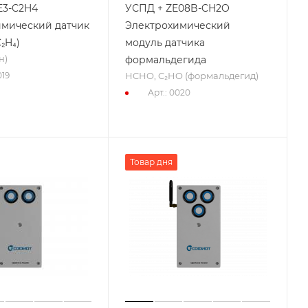
E3-C2H4
УСПД + ZE08B-CH2O
имический датчик
Электрохимический
₂H₄)
модуль датчика
н)
формальдегида
HCHO, C₂HO (формальдегид)
019
Арт.: 0020
Товар дня