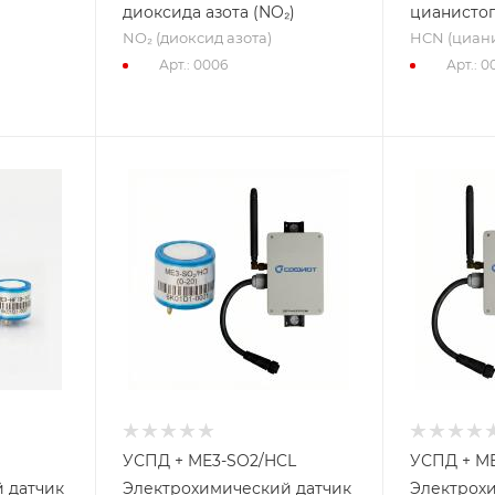
диоксида азота (NO₂)
цианистог
NO₂ (диоксид азота)
HCN (циани
Арт.: 0006
Арт.: 0
УСПД + ME3-SO2/HCL
УСПД + ME
 датчик
Электрохимический датчик
Электрох