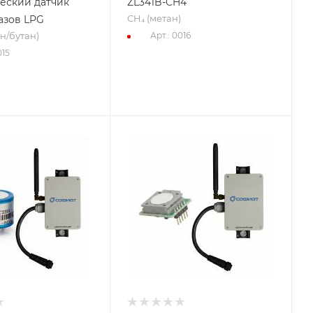
еский датчик
ZL341B-CH4
CH₄ (метан)
азов LPG
н/бутан)
Арт.: 0016
015