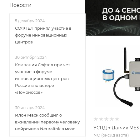
Новости
5 декабря 2024
СОФТЕЛ принял участие в
форуме инновационных
центров
30 октября 2024
Компания Софтел примет
участие в форуме
инновационных центров
России в кластере
«Ломоносов»
30 января 2024
Илон Маск сообщил о
вживлении первому человеку
УСПД + Датчик ME3
нейрочипа Neuralink в мозг
NO (оксид азота)