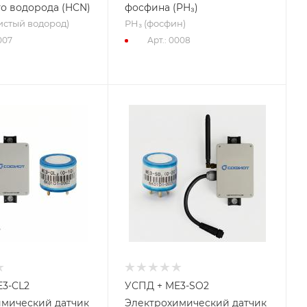
о водорода (HCN)
фосфина (PH₃)
стый водород)
PH₃ (фосфин)
007
Арт.: 0008
3-CL2
УСПД + ME3-SO2
имический датчик
Электрохимический датчик