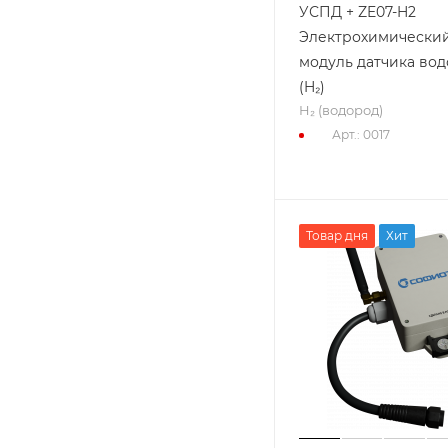
УСПД + ZE07-H2
Электрохимически
модуль датчика во
(H₂)
H₂ (водород)
Арт.: 0017
Товар дня
Хит