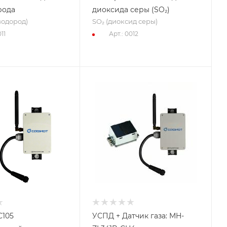
рода
диоксида серы (SO₂)
водород)
SO₂ (диоксид серы)
11
Арт.: 0012
C105
УСПД + Датчик газа: MH-