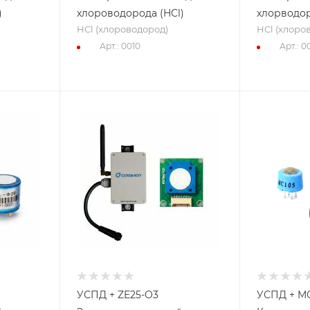
)
хлороводорода (HCl)
хлорводо
HCl (хлороводород)
HCl (хлоро
Арт.: 0010
Арт.: 00
УСПД + ZE25-O3
УСПД + M