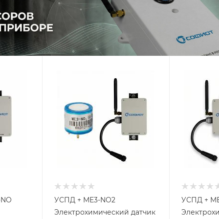
-NO
УСПД + ME3-NO2
УСПД + M
Электрохимический датчик
Электрох