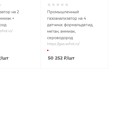
затор на 2
Промышленный
ммиак +
газоанализатор на 4
род
датчика: формальдегид,
ofiot.io/
метан, аммиак,
сероводород
https://gas.sofiot.io/
₽
/шт
50 252
₽
/шт