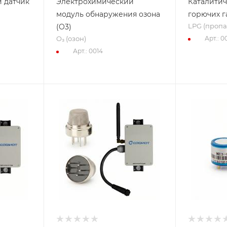
 датчик
Электрохимический
Каталитич
модуль обнаружения озона
горючих г
LPG (пропа
(O3)
O₃ (озон)
Арт.: 0
Арт.: 0014