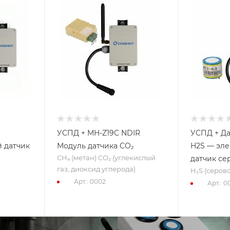
УСПД + MH-Z19C NDIR
УСПД + Да
 датчик
Модуль датчика CO₂
H2S — эл
CH₄ (метан) CO₂ (углекислый
датчик се
газ, диоксид углерода)
H₂S (серов
Арт.: 0002
Арт.: 0