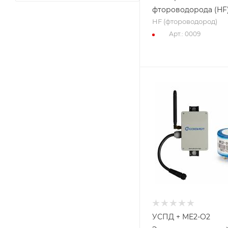
фтороводорода (HF
HF (фтороводород)
Арт.: 0009
УСПД + ME2-O2