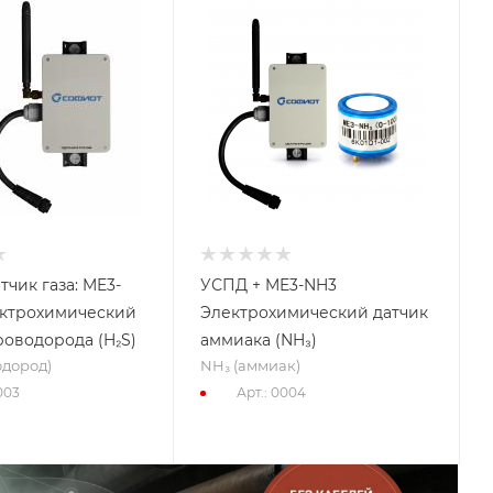
тчик газа: ME3-
УСПД + ME3-NH3
ектрохимический
Электрохимический датчик
роводорода (H₂S)
аммиака (NH₃)
одород)
NH₃ (аммиак)
003
Арт.: 0004