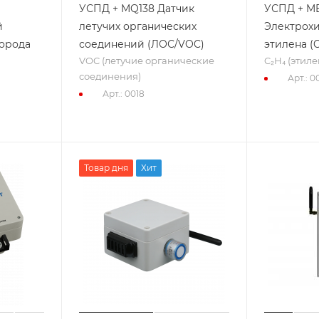
УСПД + MQ138 Датчик
УСПД + M
й
летучих органических
Электрох
дорода
соединений (ЛОС/VOC)
этилена (C
VOC (летучие органические
C₂H₄ (этиле
соединения)
Арт.: 0
Арт.: 0018
Товар дня
Хит