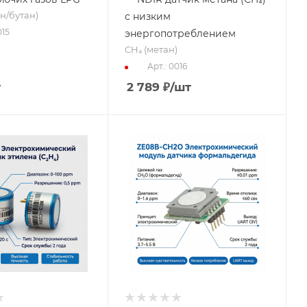
н/бутан)
с низким
015
энергопотреблением
CH₄ (метан)
Арт.: 0016
т
2 789
₽
/шт