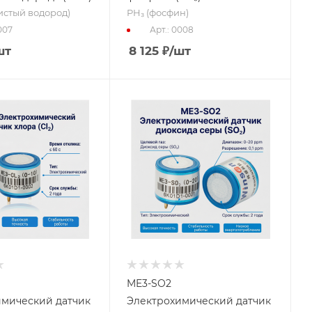
стый водород)
PH₃ (фосфин)
007
Арт.: 0008
шт
8 125
₽
/шт
ME3-SO2
имический датчик
Электрохимический датчик