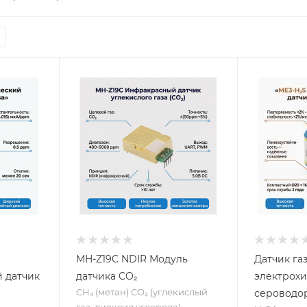
MH-Z19C NDIR Модуль
Датчик га
 датчик
датчика CO₂
электрохи
CH₄ (метан) CO₂ (углекислый
сероводор
газ, диоксид углерода)