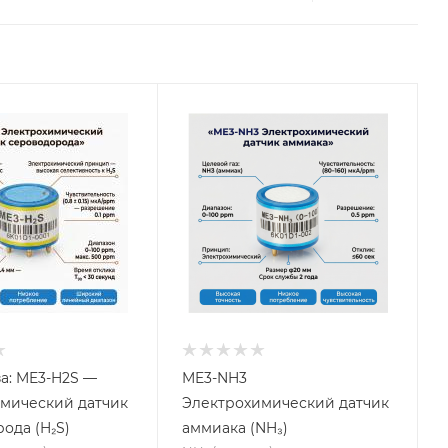
за: ME3-H2S —
ME3-NH3
мический датчик
Электрохимический датчик
ода (H₂S)
аммиака (NH₃)