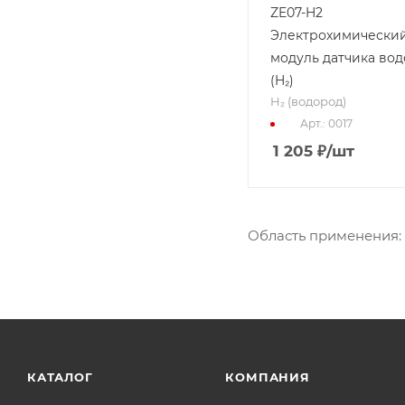
ZE07-H2
Электрохимически
модуль датчика во
(H₂)
H₂ (водород)
Арт.: 0017
1 205
₽
/шт
Область применения: 
КАТАЛОГ
КОМПАНИЯ