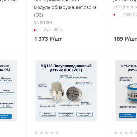
LPG (пропа
модуль обнаружения озона
Арт.: 0
(O3)
O₃ (озон)
Арт.: 0014
1 373
₽
/шт
189
₽
/ш