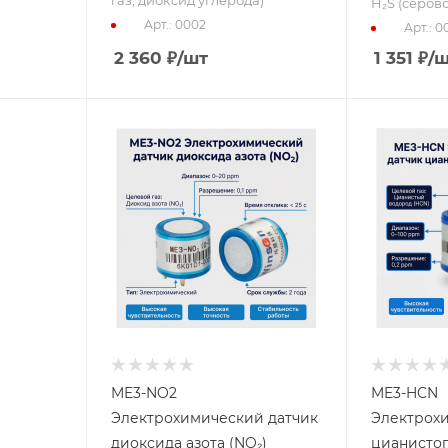
H₂S (серов
Арт.: 0002
Арт.: 0
2 360
₽
/шт
1 351
₽
/
ME3-NO2
ME3-HCN
Электрохимический датчик
Электрох
диоксида азота (NO₂)
цианистог