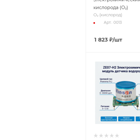
кислорода (O₂)
O₂ (кислород)
Арт.: 0013
1 823
₽
/шт