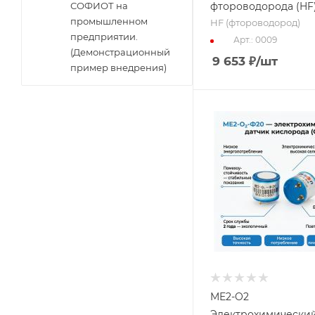
фтороводорода (HF
СОФИОТ на
промышленном
HF (фтороводород)
предприятии.
Арт.: 0009
(Демонстрационный
9 653
₽
/шт
пример внедрения)
ME2-O2
Электрохимический