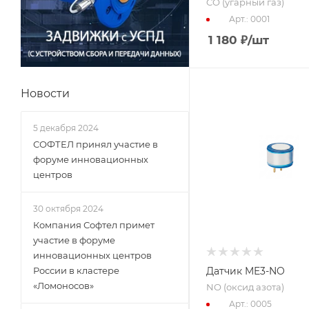
CO (угарный газ)
Арт.: 0001
1 180
₽
/шт
Новости
5 декабря 2024
СОФТЕЛ принял участие в
форуме инновационных
центров
30 октября 2024
Компания Софтел примет
участие в форуме
инновационных центров
Датчик ME3-NO
России в кластере
«Ломоносов»
NO (оксид азота)
Арт.: 0005