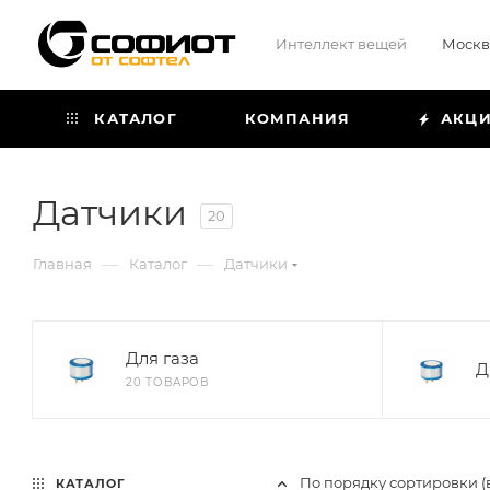
Интеллект вещей
Москв
КАТАЛОГ
КОМПАНИЯ
АКЦ
Датчики
20
—
—
Главная
Каталог
Датчики
Для газа
Д
20 ТОВАРОВ
По порядку сортировки (
КАТАЛОГ