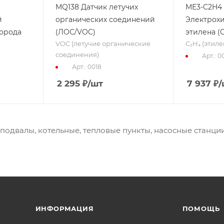
MQ138 Датчик летучих
ME3-C2H4
й
органических соединений
Электрох
дорода
(ЛОС/VOC)
этилена (C
VOC (летучие органические
C₂H₄ (этиле
соединения)
Арт.: 0
Арт.: 0018
2 295
₽
/шт
7 937
₽
/
подвалы, котельные, тепловые пункты, насосные станц
ИНФОРМАЦИЯ
ПОМОЩЬ