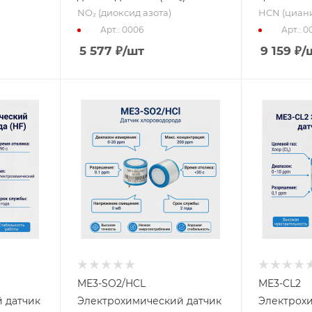
NO₂ (диоксид азота)
HCN (циани
Арт.: 0006
Арт.: 0
5 577
₽
/шт
9 159
₽
/
ME3-SO2/HCL
ME3-CL2
 датчик
Электрохимический датчик
Электрох