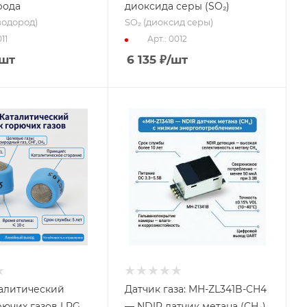
рода
диоксида серы (SO₂)
водород)
SO₂ (диоксид серы)
11
Арт.: 0012
/шт
6 135
₽
/шт
алитический
Датчик газа: MH-ZL341B-CH4
рючих газов LPG
— NDIR датчик метана (CH₄)