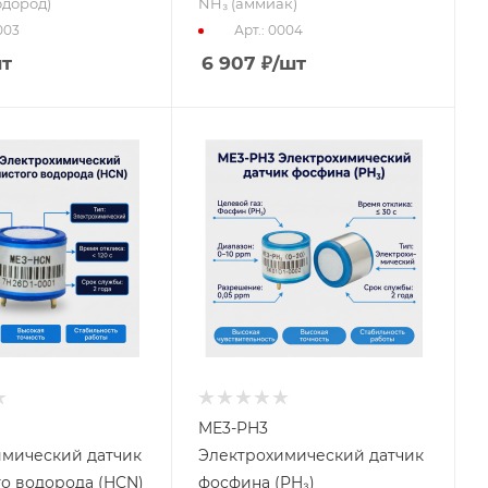
одород)
NH₃ (аммиак)
003
Арт.: 0004
шт
6 907
₽
/шт
ME3-PH3
имический датчик
Электрохимический датчик
о водорода (HCN)
фосфина (PH₃)