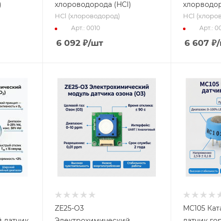
)
хлороводорода (HCl)
хлорводо
HCl (хлороводород)
HCl (хлоро
Арт.: 0010
Арт.: 00
6 092
₽
/шт
6 607
₽
ZE25-O3
MC105 Кат
 датчик
Электрохимический
датчик го