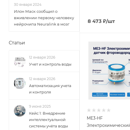
30 января 2024
Илон Маск сообщил о
вживлении первому человеку
8 473
₽
/шт
нейрочипа Neuralink в мозг
Статьи
12 января 2026
Учет и контроль воды
12 января 2026
Автоматизация учета
и контроля
9 июня 2025
Кейс 1: Внедрение
ME3-HF
интеллектуальной
Электрохимический
системы учёта воды