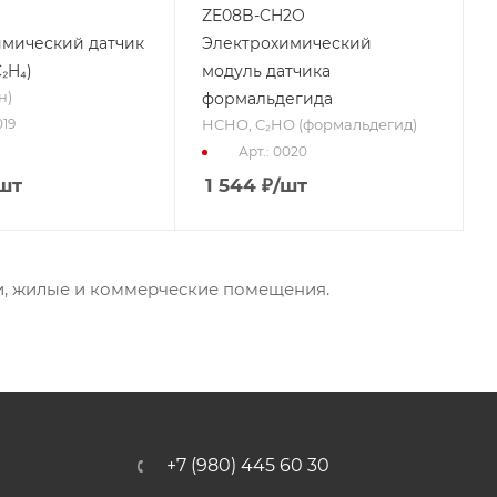
ZE08B-CH2O
имический датчик
Электрохимический
₂H₄)
модуль датчика
н)
формальдегида
HCHO, C₂HO (формальдегид)
019
Арт.: 0020
шт
1 544
₽
/шт
ии, жилые и коммерческие помещения.
+7 (980) 445 60 30