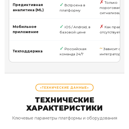
✗
Только
✓
Предиктивная
Встроена в
пороговая
аналитика (ML)
платформу
сигнализация
✓
✗
Мобильное
iOS / Android, в
Как правило
приложение
базовой цене
отсутствует
✓
~
Российская
Зависит от
Техподдержка
команда 24/7
интегратора
«ТЕХНИЧЕСКИЕ ДАННЫЕ»
ТЕХНИЧЕСКИЕ
ХАРАКТЕРИСТИКИ
Ключевые параметры платформы и оборудования