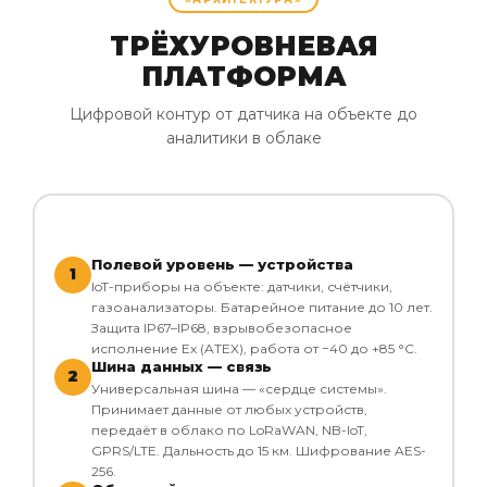
ТРЁХУРОВНЕВАЯ
ПЛАТФОРМА
Цифровой контур от датчика на объекте до
аналитики в облаке
Полевой уровень — устройства
1
IoT-приборы на объекте: датчики, счётчики,
газоанализаторы. Батарейное питание до 10 лет.
Защита IP67–IP68, взрывобезопасное
исполнение Ex (ATEX), работа от −40 до +85 °C.
Шина данных — связь
2
Универсальная шина — «сердце системы».
Принимает данные от любых устройств,
передаёт в облако по LoRaWAN, NB-IoT,
GPRS/LTE. Дальность до 15 км. Шифрование AES-
256.