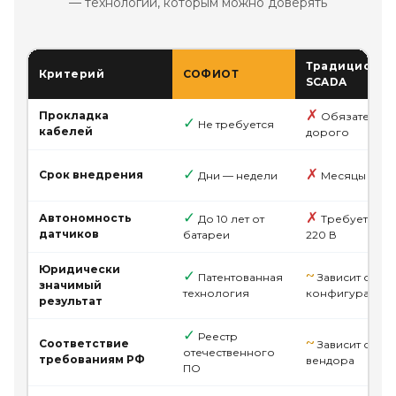
— технологии, которым можно доверять
Традиционн
Критерий
СОФИОТ
SCADA
✗
Прокладка
Обязательна
✓
Не требуется
кабелей
дорого
✓
✗
Срок внедрения
Дни — недели
Месяцы
✓
✗
Автономность
До 10 лет от
Требует пит
датчиков
батареи
220 В
Юридически
✓
~
Патентованная
Зависит от
значимый
технология
конфигурации
результат
✓
Реестр
~
Соответствие
Зависит от
отечественного
требованиям РФ
вендора
ПО