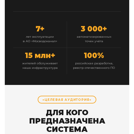
7+
3 000+
лет эксплуатации
автоматизированных
в АО «Мосводоканал»
точек учёта
15 млн+
100%
жителей обслуживает
российская разработка,
наша инфраструктура
реестр отечественного ПО
«ЦЕЛЕВАЯ АУДИТОРИЯ»
ДЛЯ КОГО
ПРЕДНАЗНАЧЕНА
СИСТЕМА