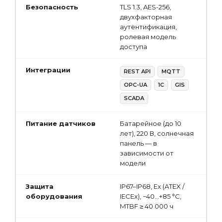
Безопасность
TLS 1.3, AES-256,
двухфакторная
аутентификация,
ролевая модель
доступа
Интеграции
REST API
MQTT
OPC-UA
1С
GIS
SCADA
Питание датчиков
Батарейное (до 10
лет), 220 В, солнечная
панель — в
зависимости от
модели
Защита
IP67–IP68, Ex (ATEX /
оборудования
IECEx), −40…+85 °C,
MTBF ≥ 40 000 ч