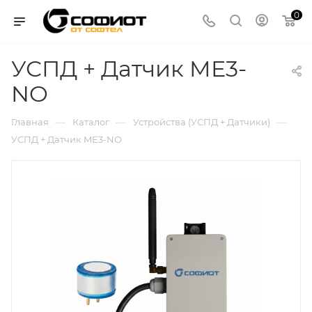
0
УСПД + Датчик ME3-
NO
—
—
—
Главная
Каталог
Устройства (УСПД + Датчики)
УСПД + Датчик ME3-NO