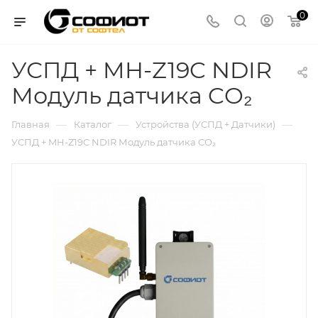
0
УСПД + MH-Z19C NDIR
Модуль датчика CO₂
—
—
—
Главная
Каталог
Устройства (УСПД + Датчики)
УСПД + MH-Z19C NDIR Модуль датчика CO₂