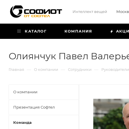
Интеллект вещей
Москв
КАТАЛОГ
КОМПАНИЯ
АКЦ
Олиянчук Павел Валерь
—
—
—
Главная
О компании
Сотрудники
Руководители
О компании
Презентация Софтел
Команда