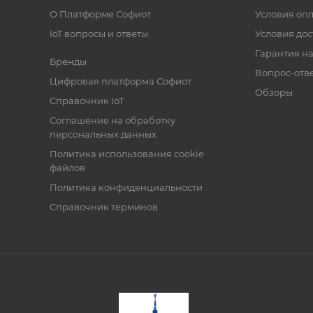
О Платформе Софиот
Условия оп
IoT вопросы и ответы
Условия дос
Гарантия на
Бренды
Вопрос-отв
Цифровая платформа Софиот
Обзоры
Справочник IoT
Соглашение на обработку
персональных данных
Политика использования cookie
файлов
Политика конфиденциальности
Справочник терминов