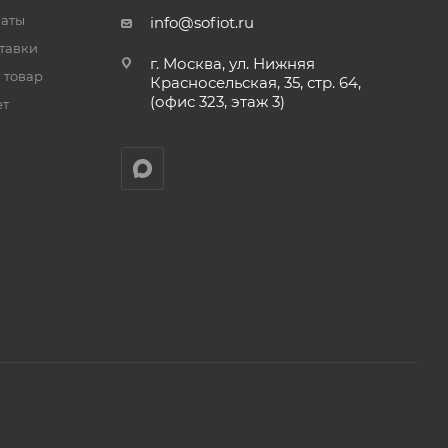
латы
info@sofiot.ru
тавки
г. Москва, ул. Нижняя
 товар
Красносельская, 35, стр. 64,
(офис 323, этаж 3)
ет