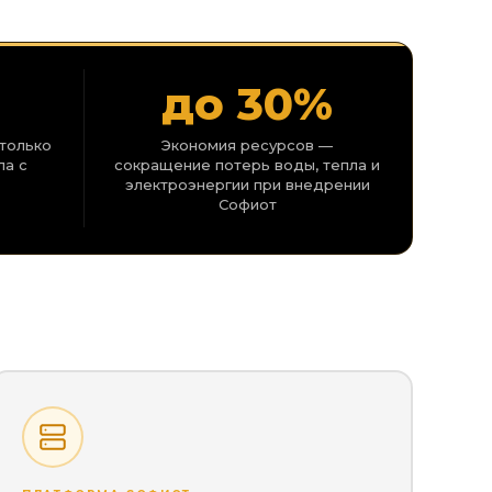
до 30%
только
Экономия ресурсов —
ла с
сокращение потерь воды, тепла и
электроэнергии при внедрении
Софиот