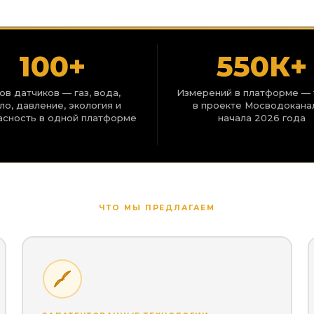
100+
550К+
ов датчиков — газ, вода,
Измерений в платформе — 
ло, давление, экология и
в проекте Мосводокана
асность в одной платформе
начала 2026 года
ЧТО МЫ ПРЕДЛАГАЕМ