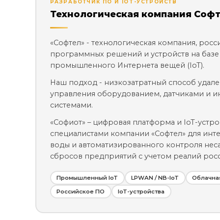
РАЗРАБОТЧИК ПО И IOT-УСТРОЙСТВ
Технологическая компания Соф
«Софтел» - технологическая компания, рос
программных решений и устройств на базе
промышленного Интернета вещей (IoT).
Наш подход - низкозатратный способ удал
управления оборудованием, датчиками и 
системами.
«Софиот» – цифровая платформа и IoT-устро
специалистами компании «Софтел» для инте
воды и автоматизированного контроля не
сбросов предприятий с учетом реалий рос
Промышленный IoT
LPWAN / NB-IoT
Облачна
Российское ПО
IoT-устройства