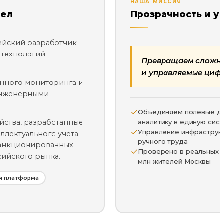
НАША МИССИЯ
тел
Прозрачность и 
сийский разработчик
 технологий
Превращаем сложн
и управляемые циф
енного мониторинга и
инженерными
Объединяем полевые д
аналитику в единую си
йства, разработанные
Управление инфраструк
ллектуального учета
ручного труда
санкционированных
Проверено в реальных
сийского рынка.
млн жителей Москвы
я платформа