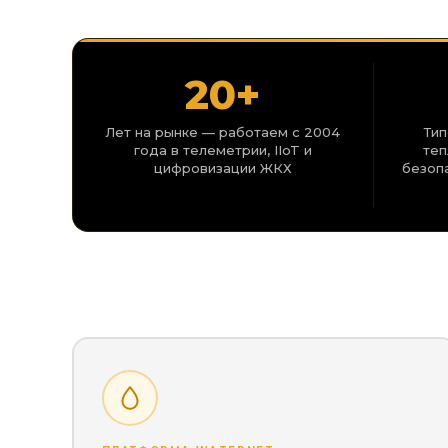
20+
Лет на рынке — работаем с 2004
Тип
года в телеметрии, IIoT и
теп
цифровизации ЖКХ
безоп