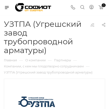
0
УЗТПА (Угрешский
завод
трубопроводной
арматуры)
—
—
—
Главная
О компании
Партнеры
—
Компании, с кем мы плодотворно сотрудничаем
УЗТПА (Угрешский завод трубопроводной арматуры)